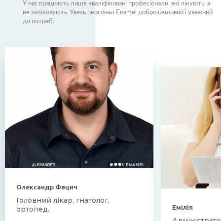
У нас працюють лише кваліфіковані професіонали, які лікують, а
не заліковують. Увесь персонал Enamel доброзичливий і уважний
до потреб.
Олександр Фецич
Головний лікар, гнатолог,
Емілія
ортопед.
Адміністрат