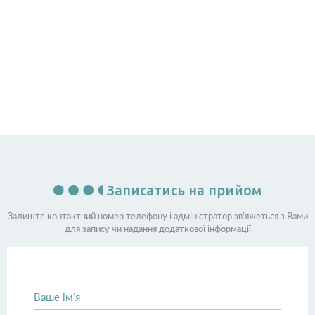
компромісів щодо якості» дозволяє забезпечити надання
послуг преміум класу та досягти максимально ефективного
результату від лікування всього лише за одне відвідування.
Записатись на прийом
Залиште контактний номер телефону і адміністратор зв'яжеться з Вами
для запису чи надання додаткової інформації
Ваше ім’я