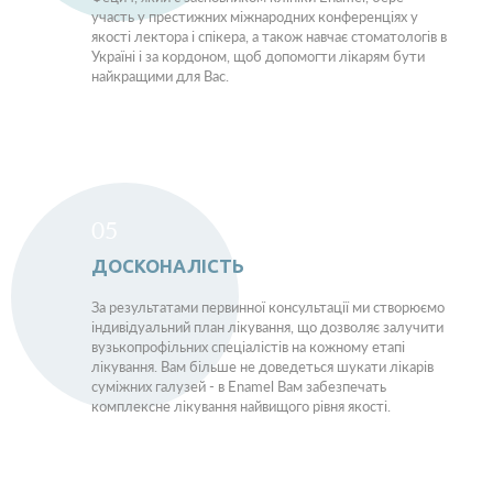
участь у престижних міжнародних конференціях у
якості лектора і спікера, а також навчає стоматологів в
Україні і за кордоном, щоб допомогти лікарям бути
найкращими для Вас.
05
ДОСКОНАЛІСТЬ
За результатами первинної консультації ми створюємо
індивідуальний план лікування, що дозволяє залучити
вузькопрофільних спеціалістів на кожному етапі
лікування. Вам більше не доведеться шукати лікарів
суміжних галузей - в Enamel Вам забезпечать
комплексне лікування найвищого рівня якості.