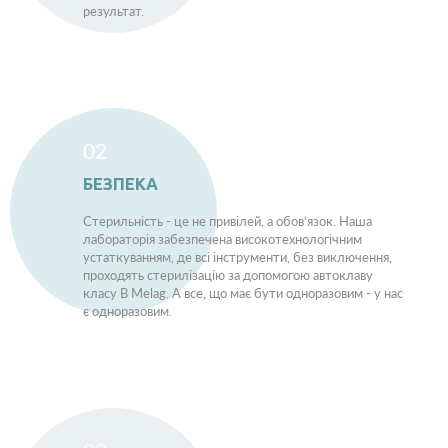
результат.
02
БЕЗПЕКА
Стерильність - це не привілей, а обов‘язок. Наша
лабораторія забезпечена високотехнологічним
устаткуванням, де всі інструменти, без виключення,
проходять стерилізацію за допомогою автоклаву
класу В Melag. А все, що має бути одноразовим - у нас
є одноразовим.