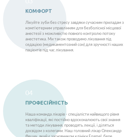
03
КОМФОРТ
Лікуйте зуби без стресу завдяки сучасним приладам з
комп’ютерним управлінням для безболісної місцевої
анестезії з можливістю повного контролю потоку
анестетика. Ми також проводимо лікування під
седацією (медикаментозний сон) для зручності наших
пацієнтів під час лікування.
04
ПРОФЕСІЙНІСТЬ
Наша команда лікарів - спеціалісти найвищого рівня
кваліфікації, які постійно вдосконалюють свої знання
та методи лікування, проводять лекції, і діляться
досвідом з колегами. Наш головний лікар Олександр
Фецич, який є засновником клініки Enamel, бере