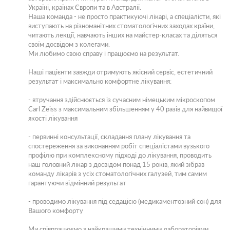
Україні, країнах Європи та в Австралії.
Наша команда - не просто практикуючі лікарі, а спеціалісти, які
виступають на різноманітних стоматологічних заходах країни,
читають лекції, навчають інших на майстер-класах та діляться
своїм досвідом з колегами.
Ми любимо свою справу і працюємо на результат.
Наші пацієнти завжди отримують якісний сервіс, естетичний
результат і максимально комфортне лікування:
- втручання здійснюється із сучасним німецьким мікроскопом
Carl Zeiss з максимальним збільшенням у 40 разів для найвищої
якості лікування
- первинні консультації, складання плану лікування та
спостереження за виконанням робіт спеціалістами вузького
профілю при комплексному підході до лікування, проводить
наш головний лікар з досвідом понад 15 років, який зібрав
команду лікарів з усіх стоматологічних галузей, тим самим
гарантуючи відмінний результат
- проводимо лікування під седацією (медикаментозний сон) для
Вашого комфорту
Ми співпрацюємо з найкращими технічними лабораторіями,