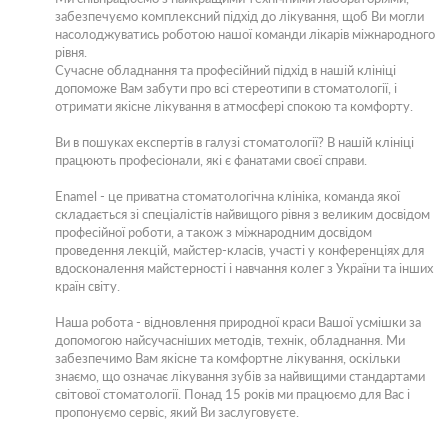
забезпечуємо комплексний підхід до лікування, щоб Ви могли
насолоджуватись роботою нашої команди лікарів міжнародного
рівня.
Сучасне обладнання та професійний підхід в нашій клініці
допоможе Вам забути про всі стереотипи в стоматології, і
отримати якісне лікування в атмосфері спокою та комфорту.
Ви в пошуках експертів в галузі стоматології? В нашій клініці
працюють професіонали, які є фанатами своєї справи.
Enamel - це приватна стоматологічна клініка, команда якої
складається зі спеціалістів найвищого рівня з великим досвідом
професійної роботи, а також з міжнародним досвідом
проведення лекцій, майстер-класів, участі у конференціях для
вдосконалення майстерності і навчання колег з України та інших
країн світу.
Наша робота - відновлення природної краси Вашої усмішки за
допомогою найсучасніших методів, технік, обладнання. Ми
забезпечимо Вам якісне та комфортне лікування, оскільки
знаємо, що означає лікування зубів за найвищими стандартами
світової стоматології. Понад 15 років ми працюємо для Вас і
пропонуємо сервіс, який Ви заслуговуєте.