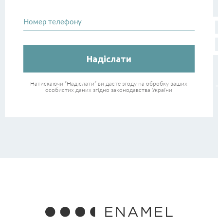
Номер телефону
Дякуємо за вашу заявку! Найближчим часом ми
зв’яжемось з Вами.
Натискаючи “Надіслати” ви даєте згоду на обробку ваших
особистих даних згідно законодавства України