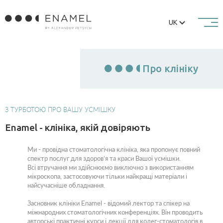
UK
Про клініку
З ТУРБОТОЮ ПРО ВАШУ УСМІШКУ
Enamel - клініка, якій довіряють
Ми - провідна стоматологічна клініка, яка пропонує повний
спектр послуг для здоров‘я та краси Вашої усмішки.
Всі втручання ми здійснюємо виключно з використанням
мікроскопа, застосовуючи тільки найкращі матеріали і
найсучасніше обладнання.
Засновник клініки Enamel - відомий лектор та спікер на
міжнародних стоматологічних конференціях. Він проводить
авторські практичні курси і лекції для колег-стоматологів в